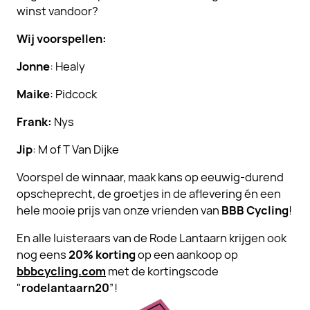
winst vandoor?
Wij voorspellen:
Jonne
: Healy
Maike
: Pidcock
Frank:
Nys
Jip
: M of T Van Dijke
Voorspel de winnaar, maak kans op eeuwig-durend
opscheprecht, de groetjes in de aflevering én een
hele mooie prijs van onze vrienden van
BBB Cycling
!
En alle luisteraars van de Rode Lantaarn krijgen ook
nog eens
20% korting
op een aankoop op
bbbcycling.com
met de kortingscode
"
rodelantaarn20
”!