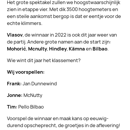
Het grote spektakel zullen we hoogstwaarschijnlijk
zien in etappe vier. Met dik 3500 hoogtemeters en
een steile aankomst bergop is dat er eentje voor de
echte klimmers.
Vlasov
, de winnaar in 2022 is ook dit jaar weer van
de partij. Andere grote namen aan de start zijn:
Mohoriċ
,
Mcnulty
,
Hindley
,
Kämna
en
Bilbao
.
Wie wint dit jaar het klassement?
Wij voorspellen:
Frank:
Jan Dunnewind
Jonne:
McNutty
Tim:
Pello Bilbao
Voorspel de winnaar en maak kans op eeuwig-
durend opscheprecht, de groetjes in de aflevering!