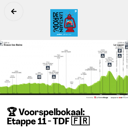
Ga terug
De Rode Lantaarn
🏆 Voorspelbokaal:
Etappe 11 - TDF 🇫🇷