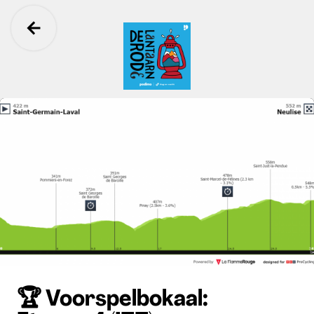
Ga terug
De Rode Lantaarn
🏆 Voorspelbokaal: