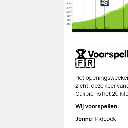
🏆 Voorspelb
🇫🇷
Het openingsweekend
zicht, deze keer van
Galibier is het 20 ki
Wij voorspellen:
Jonne:
Pidcock