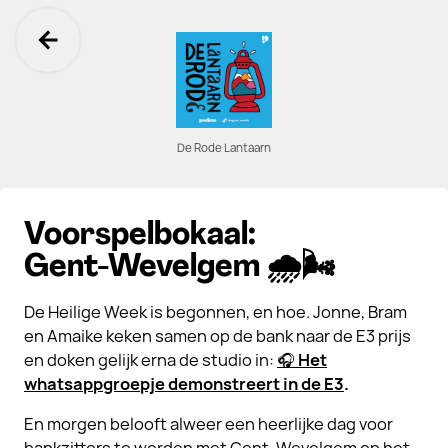
Ga terug
De Rode Lantaarn
Voorspelbokaal:
Gent-Wevelgem 🌧️🌬️
De Heilige Week is begonnen, en hoe. Jonne, Bram
en Amaike keken samen op de bank naar de E3 prijs
en doken gelijk erna de studio in:
🎧
Het
whatsappgroepje demonstreert in de E3
.
En morgen belooft alweer een heerlijke dag voor