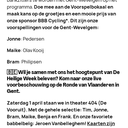
bankzitters te worden met Gent-Wevelgem op het
programma.
Doe mee aan de Voorspelbokaal en
maak kans op de groetjes en een mooie prijs van
onze sponsor BBB Cycling*. Dit zijn onze
voorspellingen voor de Gent-Wevelgem:
Jonne
: Pedersen
Maike
: Olav Kooij
Bram
: Philipsen
🇧🇪 Wil je samen met ons het hoogtepunt van De
Heilige Week beleven? Kom naar onze live
voorbeschouwing op de Ronde van Vlaanderen in
Gent.
Zaterdag 1 april staan we in theater 404 (De
Vooruit). Met de gehele selectie: Tim, Jonne,
Bram, Maike, Benja en Frank. En onze favoriete
babbelbelg: Jeroen Vanbelleghem!
Kaarten zijn