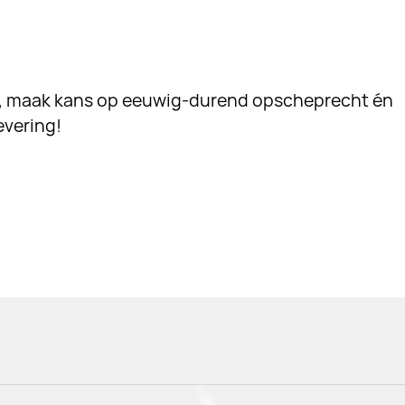
r, maak kans op eeuwig-durend opscheprecht én
evering!