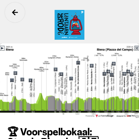
Ga terug
De Rode Lantaarn
🏆 Voorspelbokaal: