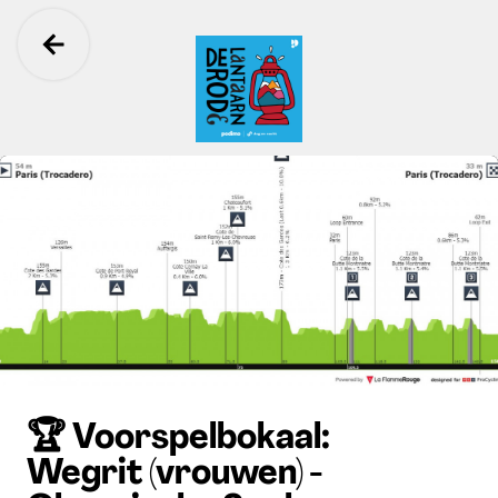
Ga terug
De Rode Lantaarn
🏆 Voorspelbokaal:
Wegrit (vrouwen) -