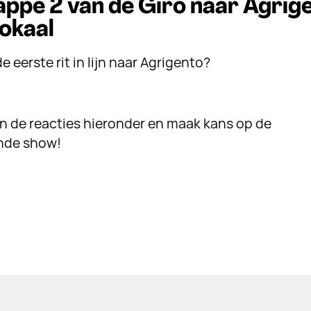
appe 2 van de Giro naar Agrig
okaal
 eerste rit in lijn naar Agrigento?
in de reacties hieronder en maak kans op de
ende show!