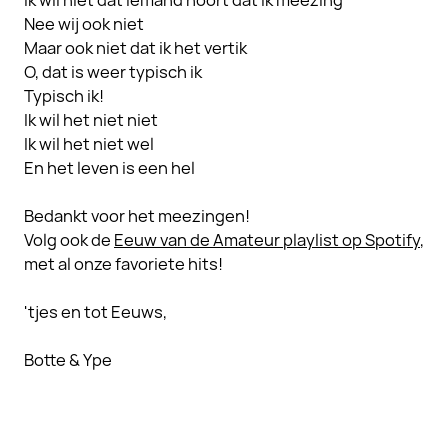
Ik wil niet dat iemand hoort dat ik meezing
Nee wij ook niet
Maar ook niet dat ik het vertik
O, dat is weer typisch ik
Typisch ik!
Ik wil het niet niet
Ik wil het niet wel
En het leven is een hel
Bedankt voor het meezingen!
Volg ook de
Eeuw van de Amateur playlist op Spotify
,
met al onze favoriete hits!
'tjes en tot Eeuws,
Botte & Ype