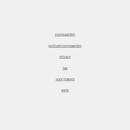
voorwaarden
podcastvoorwaarden
privacy
faq
voor makers
werk