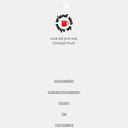
Leuk dat je er was.
Groetjes thuis.
voorwaarden
podcastvoorwaarden
privacy
faq
voor makers