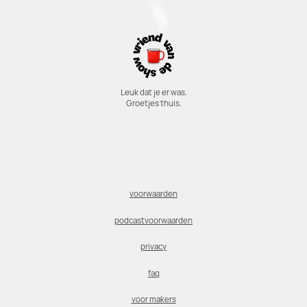
Leuk dat je er was.
Groetjes thuis.
voorwaarden
podcastvoorwaarden
privacy
faq
voor makers