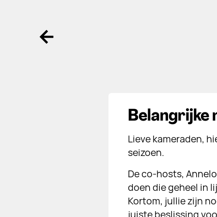
Ga terug
Belangrijke
Lieve kameraden, hi
seizoen.
De co-hosts, Annelo
doen die geheel in l
Kortom, jullie zijn 
juiste beslissing vo