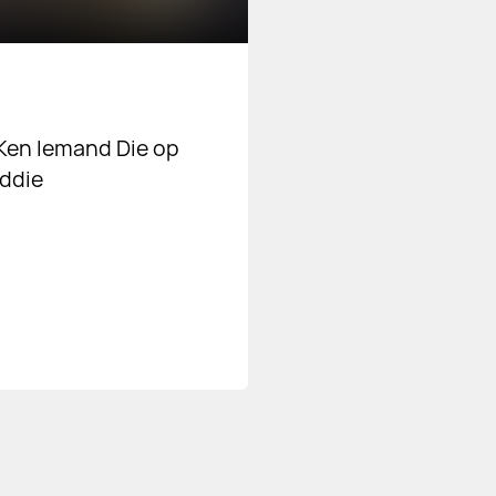
 Ken Iemand Die op
nddie