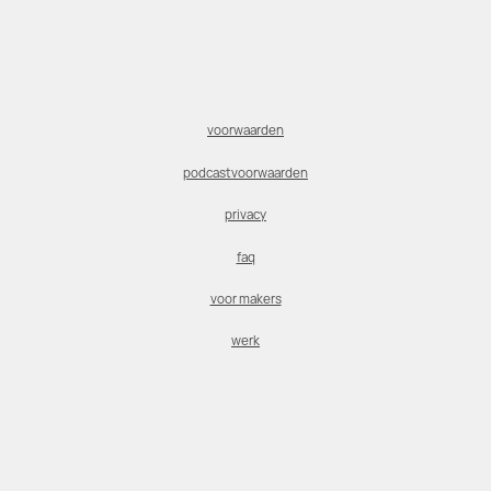
voorwaarden
podcastvoorwaarden
privacy
faq
voor makers
werk