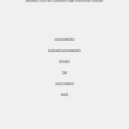
Bedankt voor het luisteren naar Indonesië Podcast
voorwaarden
podcastvoorwaarden
privacy
faq
voor makers
werk