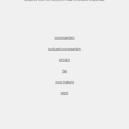
voorwaarden
podcastvoorwaarden
privacy
faq
voor makers
werk