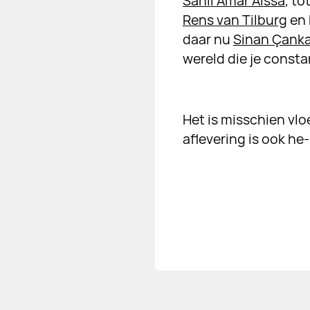
Sahil Amar Aïssa
, to
Rens van Tilburg
en 
daar nu
Sinan Çank
wereld die je consta
Het is misschien vlo
aflevering is ook he