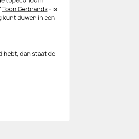
ene topeconoom
’
Toon Gerbrands
- is
g kunt duwen in een
d hebt, dan staat de