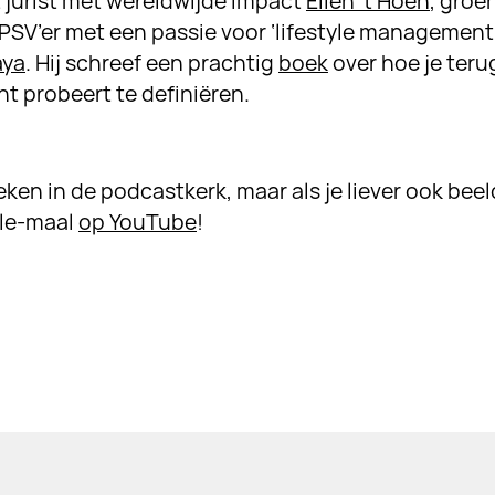
t jurist met wereldwijde impact
Ellen ’t Hoen
, gro
PSV’er met een passie voor ‘lifestyle management
aya
. Hij schreef een prachtig
boek
over hoe je teru
nt probeert te definiëren.
eken in de podcastkerk, maar als je liever ook beel
-le-maal
op YouTube
!