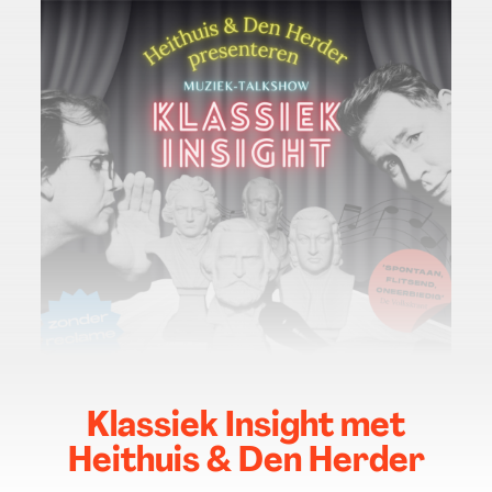
Klassiek Insight met
Heithuis & Den Herder