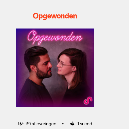
Opgewonden
•
39 afleveringen
1 vriend