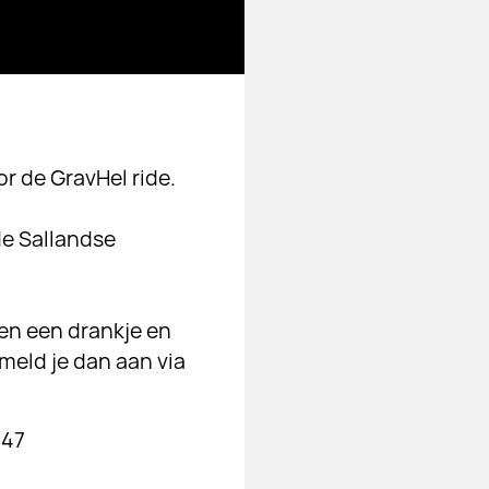
or de GravHel ride.
de Sallandse
 en een drankje en
 meld je dan aan via
710847⠀⠀⠀⠀⠀⠀⠀⠀⠀⠀