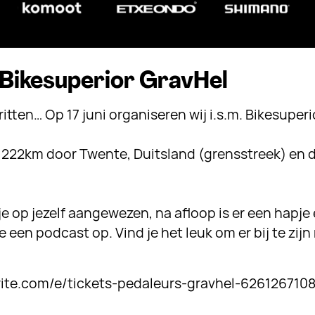
 Bikesuperior GravHel
itten… Op 17 juni organiseren wij i.s.m. Bikesuperi
⠀⠀⠀⠀⠀⠀⠀⠀⠀⠀⠀
/- 222km door Twente, Duitsland (grensstreek) en 
⠀⠀⠀⠀⠀⠀⠀⠀
 je op jezelf aangewezen, na afloop is er een hapje
 een podcast op. Vind je het leuk om er bij te zijn
brite.com/e/tickets-pedaleurs-gravhel-626126