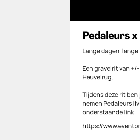
Pedaleurs x
Lange dagen, lange r
⠀⠀⠀⠀⠀⠀⠀⠀⠀⠀⠀⠀⠀
Een gravelrit van +
Heuvelrug. ⠀⠀⠀⠀
⠀⠀⠀⠀⠀⠀⠀⠀⠀⠀⠀⠀
Tijdens deze rit ben
nemen Pedaleurs live
onderstaande link:
https://www.event
⠀⠀⠀⠀⠀⠀⠀⠀⠀⠀⠀⠀