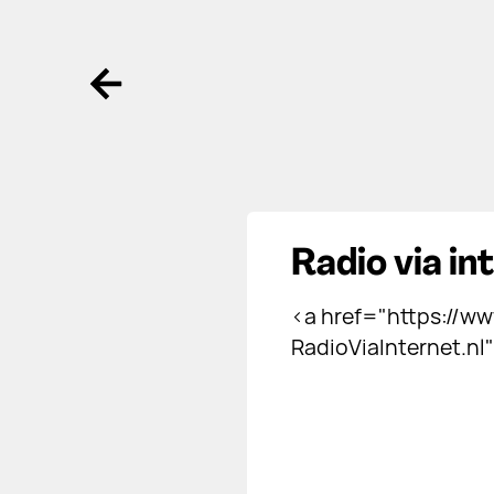
Ga terug
Radio via in
<a href="https://www
RadioViaInternet.nl