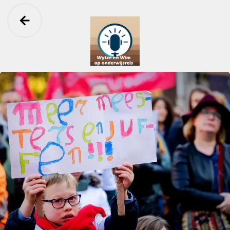
Ga terug
Pictio Onderwijspodcast