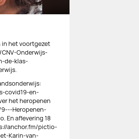
 in het voortgezet
ra/CNV-Onderwijs-
-de-klas-
rwijs.
tandsonderwijs:
is-covid19-en-
ver het heropenen
s/9---Heropenen-
 En aflevering 18
://anchor.fm/pictio-
et-Karin-van-