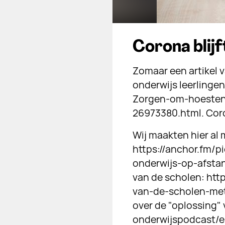
Corona blijf
Zomaar een artikel 
onderwijs leerlingen
Zorgen-om-hoestend
26973380.html. Coron
Wij maakten hier al 
https://anchor.fm/p
onderwijs-op-afsta
van de scholen: htt
van-de-scholen-met
over de "oplossing"
onderwijspodcast/e