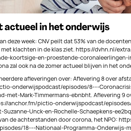
t actueel in het onderwijs
van deze week: CNV peilt dat 53% van de docenten
 met klachten in de klas ziet. https://dvhn.nl/ext
e-koortsige-en-proestende-coronaleerlingen-in
a zal ook na de zomer actueel blijven in het onde
meerdere afleveringen over: Aflevering 8 over afs
ictio-onderwijspodcast/episodes/8---Coronacris
nd-met-Mark-Timmermans-ebnbht. Aflevering 9 o
ps://anchor.fm/pictio-onderwijspodcast/episode
-Suzanne-Unck-en-Rochelle-Schaepkens-ee2bqo.
 van de achterstanden door corona, het NPO: https
pisodes/18---Nationaal-Programma-Onderwijs-m