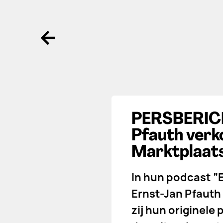
Ga terug
PERSBERICHT
Pfauth verko
Marktplaat
In hun podcast “
Ernst-Jan Pfauth
zij hun originele