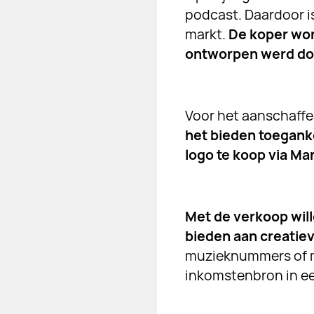
podcast. Daardoor is
markt.
De koper word
ontworpen werd do
Voor het aanschaff
het bieden toeganke
logo te koop via Ma
Met de verkoop wil
bieden aan creatie
muzieknummers of m
inkomstenbron in een