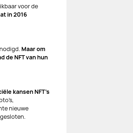
hikbaar voor de
at in 2016
enodigd.
Maar om
and de NFT van hun
ciële kansen NFT’s
oto’s,
nte nieuwe
 gesloten.