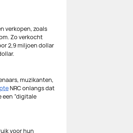
n verkopen, zoals
 om. Zo verkocht
r 2,9 miljoen dollar
ollar.
enaars, muzikanten,
pte
NRC onlangs dat
 een “digitale
ruik voor hun