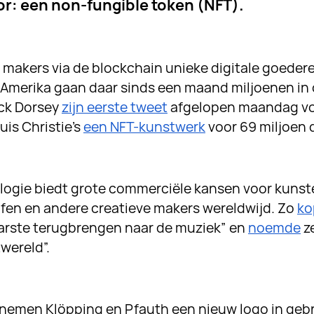
or: een non-fungible token (NFT).
makers via de blockchain unieke digitale goedere
In Amerika gaan daar sinds een maand miljoenen in
ack Dorsey
zijn eerste tweet
afgelopen maandag voo
uis Christie’s
een NFT-kunstwerk
voor 69 miljoen d
ogie biedt grote commerciële kansen voor kunst
fen en andere creatieve makers wereldwijd. Zo
ko
aarste terugbrengen naar de muziek” en
noemde
ze
twereld”.
 nemen Klöpping en Pfauth een nieuw logo in geb