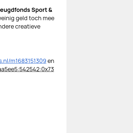
Jeugdfonds Sport &
weinig geld toch mee
ndere creatieve
ts.nl/m1683151309
en
aa5ee5:542542:0x73