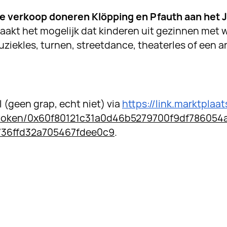
e verkoop doneren Klöpping en Pfauth aan het 
maakt het mogelijk dat kinderen uit gezinnen met 
iekles, turnen, streetdance, theaterles of een a
l (geen grap, echt niet) via
https://link.marktplaa
m/token/0x60f80121c31a0d46b5279700f9df786054
36ffd32a705467fdee0c9
.