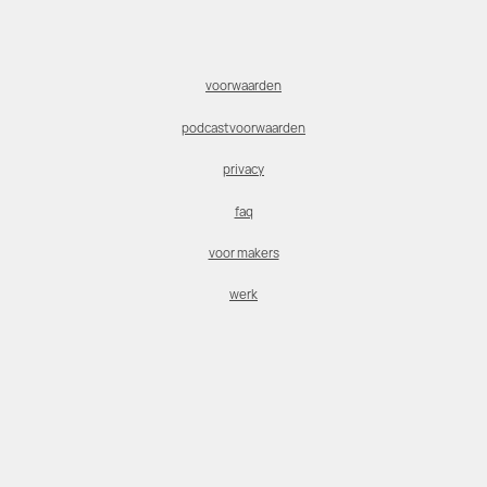
voorwaarden
podcastvoorwaarden
privacy
faq
voor makers
werk