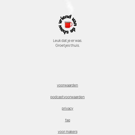
Leuk dat je er was.
Groetjes thuis.
voorwaarden
podcastvoorwaarden
privacy
faq
voor makers