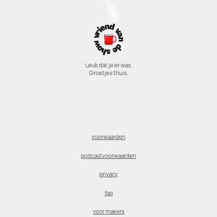
Leuk dat je er was.
Groetjes thuis.
voorwaarden
podcastvoorwaarden
privacy
faq
voor makers