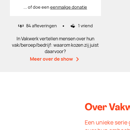
... of doe een
eenmalige donatie
•
84 afleveringen
1 vriend
In Vakwerk vertellen mensen over hun
vak/beroep/bedrijf: waarom kozen zij juist
daarvoor?
Meer over de show
Over Vak
Een unieke seri