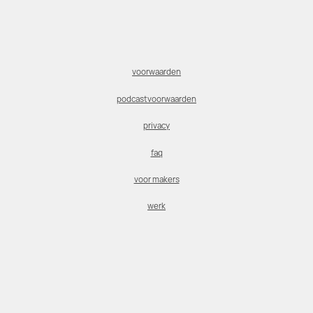
voorwaarden
podcastvoorwaarden
privacy
faq
voor makers
werk