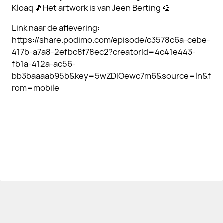
Kloaq 🎵Het artwork is van Jeen Berting 🎨
Link naar de aflevering:
https://share.podimo.com/episode/c3578c6a-cebe-
417b-a7a8-2efbc8f78ec2?creatorId=4c41e443-
fb1a-412a-ac56-
bb3baaaab95b&key=5wZDIOewc7m6&source=ln&f
rom=mobile