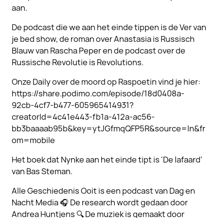
aan.
De podcast die we aan het einde tippen is de Ver van
je bed show, de roman over Anastasia is Russisch
Blauw van Rascha Peper en de podcast over de
Russische Revolutie is Revolutions.
Onze Daily over de moord op Raspoetin vind je hier:
https://share.podimo.com/episode/18d0408a-
92cb-4cf7-b477-605965414931?
creatorId=4c41e443-fb1a-412a-ac56-
bb3baaaab95b&key=ytJGfmqQFP5R&source=ln&fr
om=mobile
Het boek dat Nynke aan het einde tipt is 'De lafaard'
van Bas Steman.
Alle Geschiedenis Ooit is een podcast van Dag en
Nacht Media 🎧 De research wordt gedaan door
Andrea Huntjens 🔍 De muziek is gemaakt door