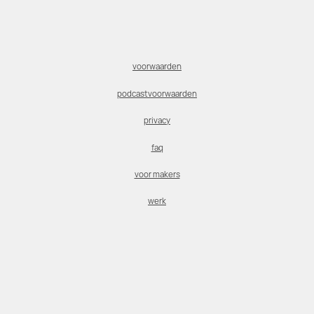
voorwaarden
podcastvoorwaarden
privacy
faq
voor makers
werk