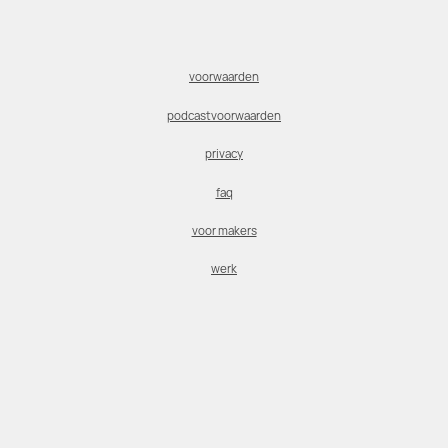
voorwaarden
podcastvoorwaarden
privacy
faq
voor makers
werk