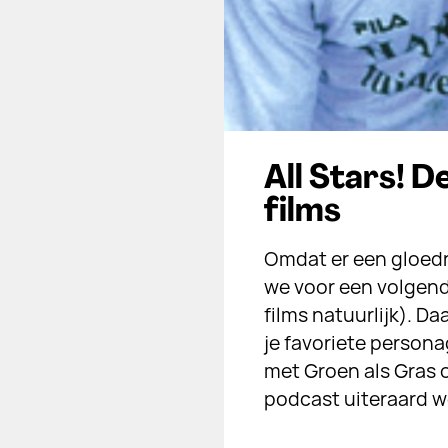
All Stars! D
films
Omdat er een gloedni
we voor een volgend
films natuurlijk). D
je favoriete persona
met Groen als Gras o
podcast uiteraard we